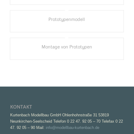
Prototypenmodell
Montage von Prototypen
KONTAKT
Kurtenbach Modellbau GmbH Ohlenhohnstraße 31 53819
Neunkirchen-Seelscheid Telefon 0 22 47. 92 05 – 70 Telefax 0 22
47. 92 05 – 90 Mail:
info@modellbau-kurtenbach.de