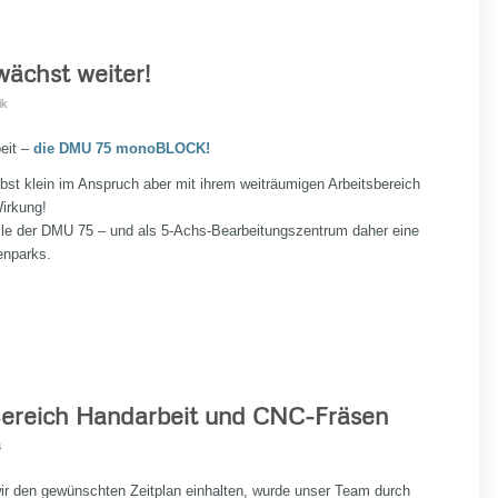
ächst weiter!
ik
beit –
die DMU 75 monoBLOCK!
elbst klein im Anspruch aber mit ihrem weiträumigen Arbeitsbereich
irkung!
eile der DMU 75 – und als 5-Achs-Bearbeitungszentrum daher eine
enparks.
Bereich Handarbeit und CNC-Fräsen
s
ir den gewünschten Zeitplan einhalten, wurde unser Team durch