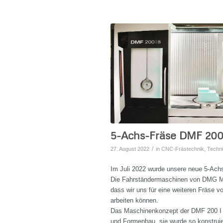
5-Achs-Fräse DMF 200 
/
27. August 2022
in
CNC-Frästechnik
,
Techn
Im Juli 2022 wurde unsere neue 5-Ac
Die Fahrständermaschinen von DMG MOR
dass wir uns für eine weiteren Fräse 
arbeiten können.
Das Maschinenkonzept der DMF 200 I 8 
und Formenbau, sie wurde so konstrui