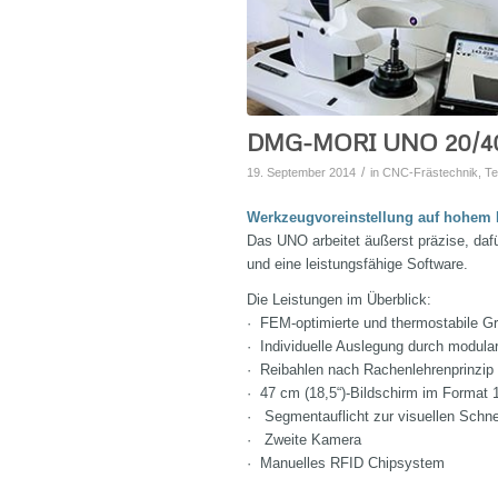
DMG-MORI UNO 20/4
/
19. September 2014
in
CNC-Frästechnik
,
Te
Werkzeugvoreinstellung auf hohem 
Das UNO arbeitet äußerst präzise, da
und eine leistungsfähige Software.
Die Leistungen im Überblick:
· FEM-optimierte und thermostabile G
·
Individuelle Auslegung durch modula
· Reibahlen nach Rachenlehrenprinzip
· 47 cm (18,5“)-Bildschirm im Format 
·
Segmentauflicht zur visuellen Schne
·
Zweite Kamera
· Manuelles RFID Chipsystem