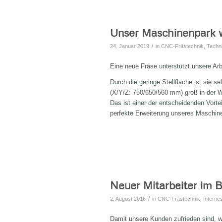
Unser Maschinenpark w
/
24. Januar 2019
in
CNC-Frästechnik
,
Techn
Eine neue Fräse unterstützt unsere Ar
Durch die geringe Stellfläche ist sie s
(X/Y/Z: 750/650/560 mm) groß in der W
Das ist einer der entscheidenden Vort
perfekte Erweiterung unseres Maschin
Neuer Mitarbeiter im 
/
2. August 2016
in
CNC-Frästechnik
,
Interne
Damit unsere Kunden zufrieden sind, w