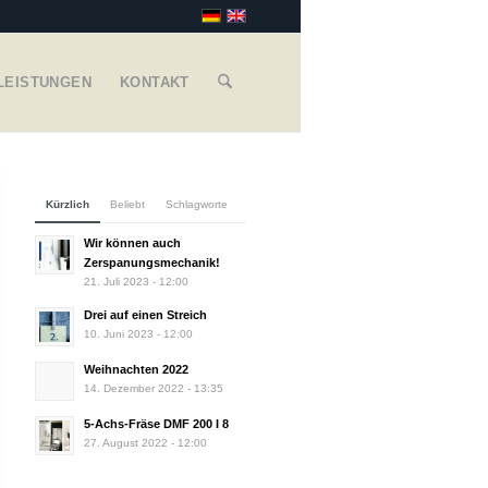
LEISTUNGEN
KONTAKT
Kürzlich
Beliebt
Schlagworte
Wir können auch
Zerspanungsmechanik!
21. Juli 2023 - 12:00
Drei auf einen Streich
10. Juni 2023 - 12:00
Weihnachten 2022
14. Dezember 2022 - 13:35
5-Achs-Fräse DMF 200 I 8
27. August 2022 - 12:00