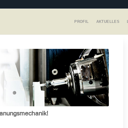
PROFIL
AKTUELLES
panungsmechanik!