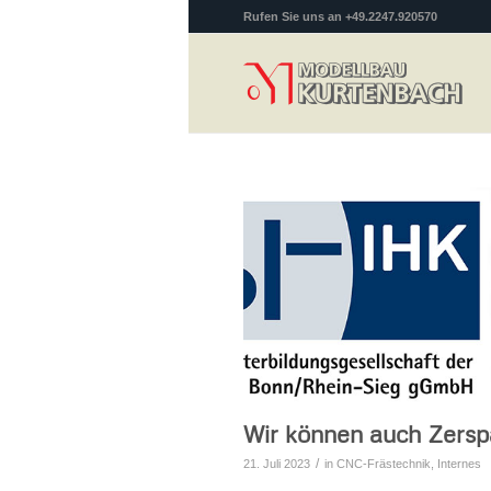
Rufen Sie uns an +49.2247.920570
Wir können auch Zers
/
21. Juli 2023
in
CNC-Frästechnik
,
Internes