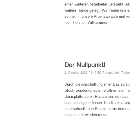
einen weiteren Mitarbeiter verstärkt. 
weitere Hände gelegt. Wir freuen uns e
schnell in unsere Arbeitsabläufe und v
hier: Herzlich Willkommen
Der Nullpunkt!
/
2. Oktober 2015
in
CNC-Frästechnik
,
Techn
Durch die Anschaffung einer Basisplat
Stück Sonderkonsolen eröffnen sich n
Basisplatte senkt Rüstzeiten, so dass 
beschleunigen können. E
in Baukastenp
unterschiedlichen Bauteilen mit demsel
eingerichtet werden muss.