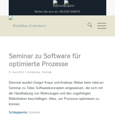
Rufen Sie uns an +49.2247.920570
Seminar zu Software für
optimierte Prozesse
/
5. Juni 2012
in
Internes
,
Technik
Diesmal wurden Gregor Kraus und Andreas Weber beim tebicon-
Seminar zu Tebis Softwarekonzepten eingewiesen, die sich mit
der Handhabung von Werkzeugen und den zugehörigen
Bibliotheken beschäftigen. Alles, um Prozesse optimieren zu
können.
Schlagworte:
Karriere